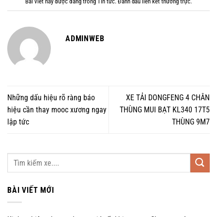
Bài viết này được đăng trong
Tin tức
. Đánh dấu
liên kết thường trực
.
ADMINWEB
Những dấu hiệu rõ ràng báo
XE TẢI DONGFENG 4 CHÂN
hiệu cần thay mooc xương ngay
THÙNG MUI BẠT KL340 17T5
lập tức
THÙNG 9M7
BÀI VIẾT MỚI