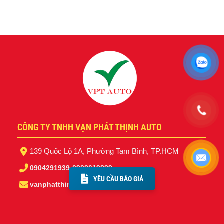
CÔNG TY TNHH VẠN PHÁT THỊNH AUTO
139 Quốc Lộ 1A, Phường Tam Bình, TP.HCM
0904291939
-
0902619839
YÊU CẦU BÁO GIÁ
vanphatthinhauto@gmail.com