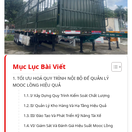
Mục Lục Bài Viết
TỐI ƯU HOÁ QUY TRÌNH NỘI BỘ ĐỂ QUẢN LÝ
MOOC LỒNG HIỆU QUẢ
I/ Xây Dựng Quy Trình Kiểm Soát Chất Lượng
II/ Quản Lý Kho Hàng Và Hạ Tầng Hiệu Quả
III/ Đào Tạo Và Phát Triển Kỹ Năng Tài Xế
VI/ Giám Sát Và Đánh Giá Hiệu Suất Mooc Lồng