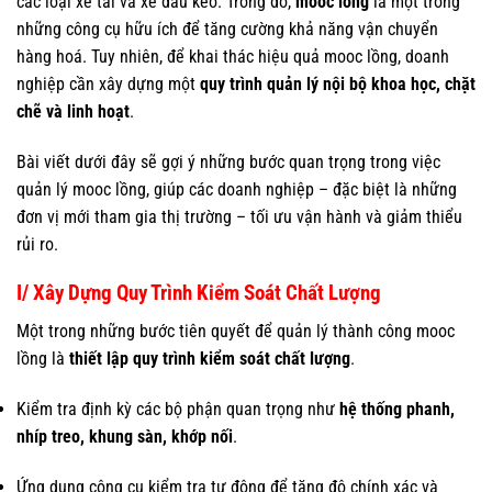
các loại xe tải và xe đầu kéo. Trong đó,
mooc lồng
là một trong
những công cụ hữu ích để tăng cường khả năng vận chuyển
hàng hoá. Tuy nhiên, để khai thác hiệu quả mooc lồng, doanh
nghiệp cần xây dựng một
quy trình quản lý nội bộ khoa học, chặt
chẽ và linh hoạt
.
Bài viết dưới đây sẽ gợi ý những bước quan trọng trong việc
quản lý mooc lồng, giúp các doanh nghiệp – đặc biệt là những
đơn vị mới tham gia thị trường – tối ưu vận hành và giảm thiểu
rủi ro.
I/ Xây Dựng Quy Trình Kiểm Soát Chất Lượng
Một trong những bước tiên quyết để quản lý thành công mooc
lồng là
thiết lập quy trình kiểm soát chất lượng
.
Kiểm tra định kỳ các bộ phận quan trọng như
hệ thống phanh,
nhíp treo, khung sàn, khớp nối
.
Ứng dụng công cụ kiểm tra tự động để tăng độ chính xác và