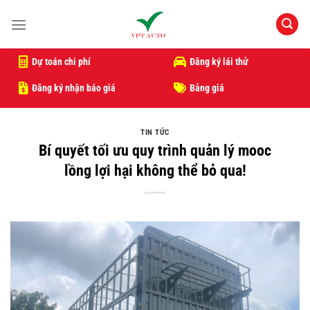
Bỏ
qua
nội
dung
Dự toán chi phí
Đăng ký lái thử
Đăng ký nhận báo giá
Bảng giá
TIN TỨC
Bí quyết tối ưu quy trình quản lý mooc
lồng lợi hại không thể bỏ qua!