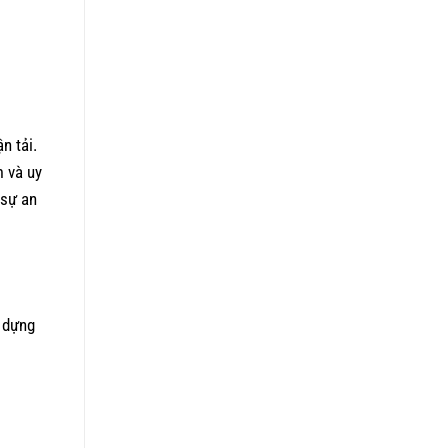
n tải.
m và uy
 sự an
 dựng