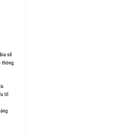
bia sẽ
o thông.
ia.
ếu tố
nâng