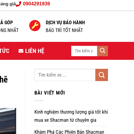
ảng giá
0904291939
RẢ GÓP
DỊCH VỤ BẢO HÀNH
NG NHẤT
BẢO TRÌ TỐT NHẤT
Tìm
 TỨC
LIÊN HỆ
kiếm:
chẽ
BÀI VIẾT MỚI
Kinh nghiệm thương lượng giá tốt khi
mua xe Shacman từ chuyên gia
Khám Phá Các Phiên Bản Shacman