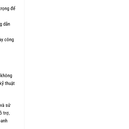
trọng để
ng dẫn
gày công
o không
kỹ thuật
 và sử
 trợ,
oanh