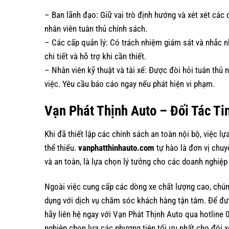
– Ban lãnh đạo: Giữ vai trò định hướng và xét xét các
nhân viên tuân thủ chính sách.
– Các cấp quản lý: Có trách nhiệm giám sát và nhắc 
chi tiết và hỗ trợ khi cần thiết.
– Nhân viên kỹ thuật và tài xế: Được đòi hỏi tuân thủ
việc. Yêu cầu báo cáo ngay nếu phát hiện vi phạm.
Vạn Phát Thịnh Auto – Đối Tác Ti
Khi đã thiết lập các chính sách an toàn nội bộ, việc lự
thể thiếu.
vanphatthinhauto.com
tự hào là đơn vị chuy
và an toàn, là lựa chọn lý tưởng cho các doanh nghiệp
Ngoài việc cung cấp các dòng xe chất lượng cao, chún
dụng với dịch vụ chăm sóc khách hàng tận tâm. Để đượ
hãy liên hệ ngay với Vạn Phát Thịnh Auto qua hotline
nghiệp chọn lựa các phương tiện tối ưu nhất cho đội 