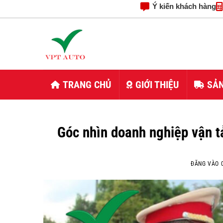
Ý kiến khách hàng
Bỏ
qua
nội
dung
TRANG CHỦ
GIỚI THIỆU
SẢ
Góc nhìn doanh nghiệp vận tả
ĐĂNG VÀO