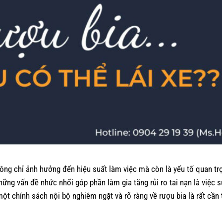
không chỉ ảnh hưởng đến hiệu suất làm việc mà còn là yếu tố quan t
ững vấn đề nhức nhối góp phần làm gia tăng rủi ro tai nạn là việc 
ột chính sách nội bộ nghiêm ngặt và rõ ràng về rượu bia là rất cần 