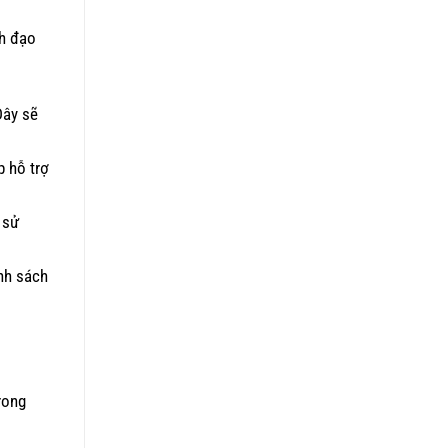
nh đạo
Đây sẽ
p hỗ trợ
 sử
ính sách
rong