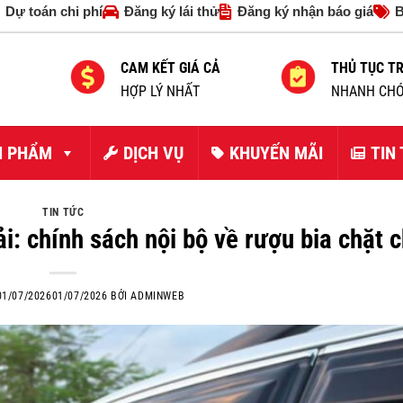
Dự toán chi phí
Đăng ký lái thử
Đăng ký nhận báo giá
B
CAM KẾT GIÁ CẢ
THỦ TỤC T
HỢP LÝ NHẤT
NHANH CHÓ
N PHẨM
DỊCH VỤ
KHUYẾN MÃI
TIN
TIN TỨC
i: chính sách nội bộ về rượu bia chặt 
01/07/2026
01/07/2026
BỞI
ADMINWEB