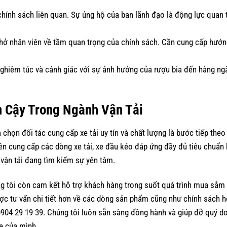
 chính sách liên quan. Sự ủng hộ của ban lãnh đạo là động lực quan 
nhở nhân viên về tầm quan trọng của chính sách. Cần cung cấp hướ
 nghiêm túc và cảnh giác với sự ảnh hưởng của rượu bia đến hàng n
n Cậy Trong Ngành Vận Tải
a chọn đối tác cung cấp xe tải uy tín và chất lượng là bước tiếp the
ên cung cấp các dòng xe tải, xe đầu kéo đáp ứng đầy đủ tiêu chuẩn 
 vận tải đang tìm kiếm sự yên tâm.
g tôi còn cam kết hỗ trợ khách hàng trong suốt quá trình mua sắm
c tư vấn chi tiết hơn về các dòng sản phẩm cũng như chính sách hỗ
 0904 29 19 39. Chúng tôi luôn sẵn sàng đồng hành và giúp đỡ quý d
xe của mình.