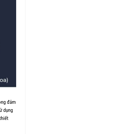
rọng đảm
sử dụng
thiết