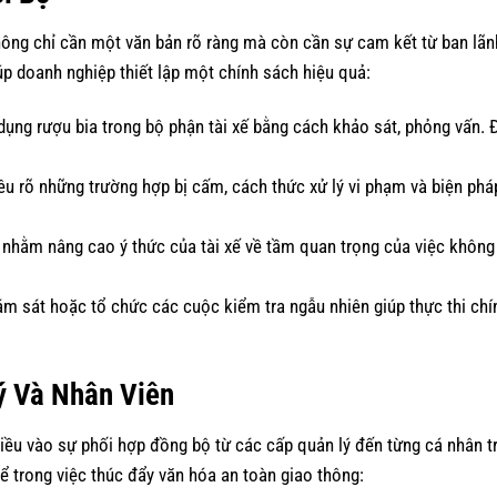
không chỉ cần một văn bản rõ ràng mà còn cần sự cam kết từ ban lã
úp doanh nghiệp thiết lập một chính sách hiệu quả:
 dụng rượu bia trong bộ phận tài xế bằng cách khảo sát, phỏng vấn. 
nêu rõ những trường hợp bị cấm, cách thức xử lý vi phạm và biện phá
 nhằm nâng cao ý thức của tài xế về tầm quan trọng của việc không
ám sát hoặc tổ chức các cuộc kiểm tra ngẫu nhiên giúp thực thi ch
ý Và Nhân Viên
hiều vào sự phối hợp đồng bộ từ các cấp quản lý đến từng cá nhân t
ể trong việc thúc đẩy văn hóa an toàn giao thông: