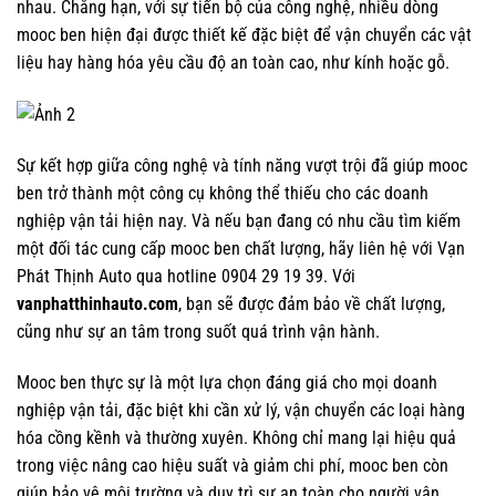
nhau. Chẳng hạn, với sự tiến bộ của công nghệ, nhiều dòng
mooc ben hiện đại được thiết kế đặc biệt để vận chuyển các vật
liệu hay hàng hóa yêu cầu độ an toàn cao, như kính hoặc gỗ.
Sự kết hợp giữa công nghệ và tính năng vượt trội đã giúp mooc
ben trở thành một công cụ không thể thiếu cho các doanh
nghiệp vận tải hiện nay. Và nếu bạn đang có nhu cầu tìm kiếm
một đối tác cung cấp mooc ben chất lượng, hãy liên hệ với Vạn
Phát Thịnh Auto qua hotline 0904 29 19 39. Với
vanphatthinhauto.com
, bạn sẽ được đảm bảo về chất lượng,
cũng như sự an tâm trong suốt quá trình vận hành.
Mooc ben thực sự là một lựa chọn đáng giá cho mọi doanh
nghiệp vận tải, đặc biệt khi cần xử lý, vận chuyển các loại hàng
hóa cồng kềnh và thường xuyên. Không chỉ mang lại hiệu quả
trong việc nâng cao hiệu suất và giảm chi phí, mooc ben còn
giúp bảo vệ môi trường và duy trì sự an toàn cho người vận