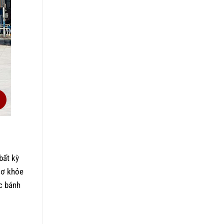
bất kỳ
cơ khỏe
c bánh