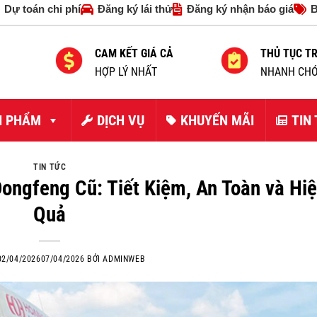
Dự toán chi phí
Đăng ký lái thử
Đăng ký nhận báo giá
B
CAM KẾT GIÁ CẢ
THỦ TỤC T
HỢP LÝ NHẤT
NHANH CHÓ
N PHẨM
DỊCH VỤ
KHUYẾN MÃI
TIN
TIN TỨC
ongfeng Cũ: Tiết Kiệm, An Toàn và Hi
Quả
02/04/2026
07/04/2026
BỞI
ADMINWEB