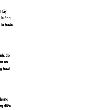
. Hãy
ỹ lưỡng
 tu hoặc
nh, độ
ạn an
g hoạt
thống
ng điều