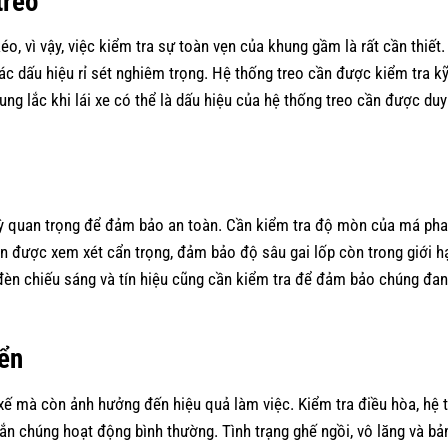
treo
o, vì vậy, việc kiểm tra sự toàn vẹn của khung gầm là rất cần thiết
các dấu hiệu rỉ sét nghiêm trọng. Hệ thống treo cần được kiểm tra k
ng lắc khi lái xe có thể là dấu hiệu của hệ thống treo cần được duy
 kỳ quan trọng để đảm bảo an toàn. Cần kiểm tra độ mòn của má pha
n được xem xét cẩn trọng, đảm bảo độ sâu gai lốp còn trong giới h
èn chiếu sáng và tín hiệu cũng cần kiểm tra để đảm bảo chúng đan
iển
 xế mà còn ảnh hưởng đến hiệu quả làm việc. Kiểm tra điều hòa, hệ 
ắn chúng hoạt động bình thường. Tình trạng ghế ngồi, vô lăng và bả