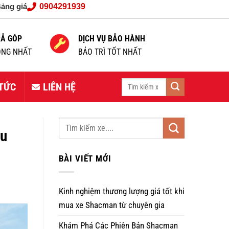
ảng giá
0904291939
RẢ GÓP
DỊCH VỤ BẢO HÀNH
NG NHẤT
BẢO TRÌ TỐT NHẤT
Tìm
 TỨC
LIÊN HỆ
kiếm:
ệu
BÀI VIẾT MỚI
Kinh nghiệm thương lượng giá tốt khi
mua xe Shacman từ chuyên gia
Khám Phá Các Phiên Bản Shacman