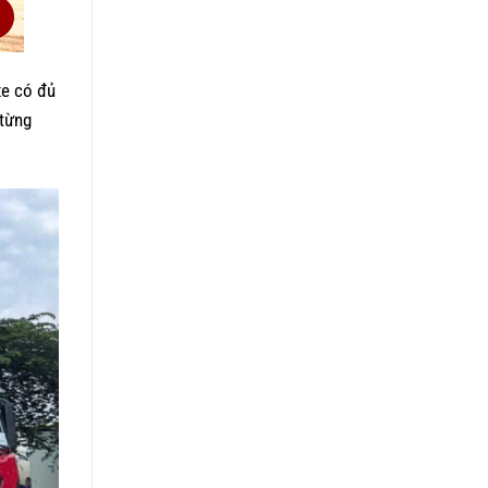
xe có đủ
 từng