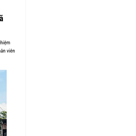
ã
ghiệm
hân viên