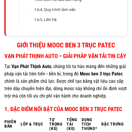
Quy trình làm việc
Liên hệ
GIỚI THIỆU MOOC BEN 3 TRỤC PATEC
VẠN PHÁT THỊNH AUTO – GIẢI PHÁP VẬN TẢI TIN CẬY
Tại
Vạn Phát Thịnh Auto
, chúng tôi tự hào mang đến những giải
pháp vận tải tiên tiến – bền bỉ, trong đó
Mooc ben 3 trục Patec
chính là sản phẩm chủ lực. Được chế tạo bằng vật liệu cao cấp
trên dây chuyền hiện đại, dòng mooc này không chỉ ổn định vượt
trội mà còn tối ưu chi phí vận hành cho doanh nghiệp.
1. ĐẶC ĐIỂM NỔI BẬT CỦA MOOC BEN 3 TRỤC PATEC
TỰ
TỔNG
DUNG
PHIÊN
LỐP & TRỤC
TRỌNG
TẢI
TÍCH
ĐẶC TRƯNG
BẢN
(KG)
(KG)
THÙNG*