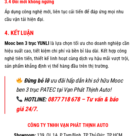
3.4 Đổi mới không ngừng
Áp dụng công nghệ mới, liên tục cải tiến để đáp ứng mọi nhu
cầu vận tải hiện đại.
4. KẾT LUẬN
Mooc ben 3 trục YUNLI
là lựa chọn tối ưu cho doanh nghiệp cần
hiệu suất cao, tiết kiệm chi phí và bền bỉ lâu dài. Kết hợp công
nghệ tiên tiến, thiết kế linh hoạt cùng dịch vụ hậu mãi vượt trội,
sản phẩm khẳng định vị thế hàng đầu trên thị trường.
Đừng bỏ lỡ
ưu đãi hấp dẫn khi sở hữu Mooc
ben 3 trục PATEC tại Vạn Phát Thịnh Auto!
0877 718 678 – Tư vấn & báo
HOTLINE:
giá 24/7.
CÔNG TY TNHH VẠN PHÁT THỊNH AUTO
Showroom:
139, QL 1A, P. Tam Bình, TP. Thủ Đức, TP. HCM