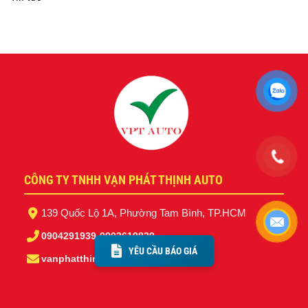
CÔNG TY TNHH VẠN PHÁT THỊNH AUTO
139 Quốc Lộ 1A, Phường Tam Bình, TP.HCM
0904291939
-
0902619839
YÊU CẦU BÁO GIÁ
vanphatthinhauto@gmail.com