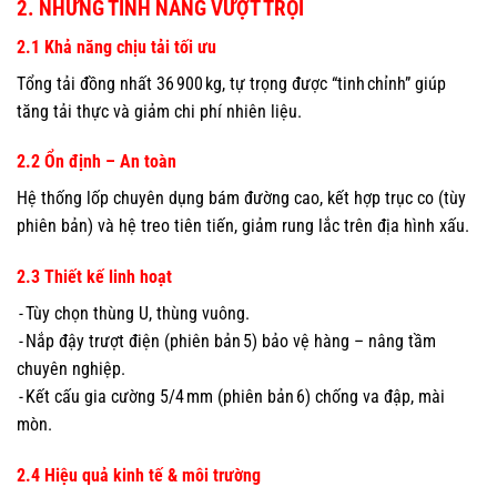
2. NHỮNG TÍNH NĂNG VƯỢT TRỘI
2.1 Khả năng chịu tải tối ưu
Tổng tải đồng nhất 36 900 kg, tự trọng được “tinh chỉnh” giúp
tăng tải thực và giảm chi phí nhiên liệu.
2.2 Ổn định – An toàn
Hệ thống lốp chuyên dụng bám đường cao, kết hợp trục co (tùy
phiên bản) và hệ treo tiên tiến, giảm rung lắc trên địa hình xấu.
2.3 Thiết kế linh hoạt
- Tùy chọn thùng U, thùng vuông.
- Nắp đậy trượt điện (phiên bản 5) bảo vệ hàng – nâng tầm
chuyên nghiệp.
- Kết cấu gia cường 5/4 mm (phiên bản 6) chống va đập, mài
mòn.
2.4 Hiệu quả kinh tế & môi trường