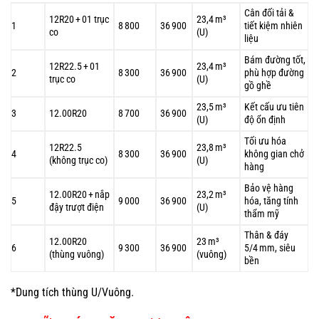
Cân đối tải &
12R20 + 01 trục
23,4 m³
1
8 800
36 900
tiết kiệm nhiên
co
(U)
liệu
Bám đường tốt,
12R22.5 + 01
23,4 m³
2
8 300
36 900
phù hợp đường
trục co
(U)
gồ ghề
23,5 m³
Kết cấu ưu tiên
3
12.00R20
8 700
36 900
(U)
độ ổn định
Tối ưu hóa
12R22.5
23,8 m³
4
8 300
36 900
không gian chở
(không trục co)
(U)
hàng
Bảo vệ hàng
12.00R20 + nắp
23,2 m³
5
9 000
36 900
hóa, tăng tính
đậy trượt điện
(U)
thẩm mỹ
Thân & đáy
12.00R20
23 m³
6
9 300
36 900
5/4 mm, siêu
(thùng vuông)
(vuông)
bền
*Dung tích thùng U/Vuông.