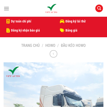
Bỏ
qua
nội
dung
Dự toán chi phí
Đăng ký lái thử
Đăng ký nhận báo giá
Bảng giá
TRANG CHỦ
/
HOWO
/
ĐẦU KÉO HOWO