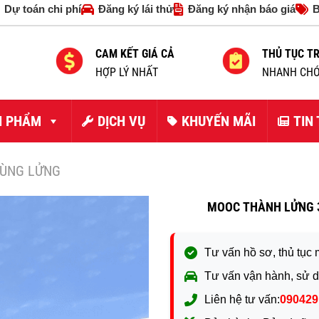
Dự toán chi phí
Đăng ký lái thử
Đăng ký nhận báo giá
B
CAM KẾT GIÁ CẢ
THỦ TỤC T
HỢP LÝ NHẤT
NHANH CHÓ
N PHẨM
DỊCH VỤ
KHUYẾN MÃI
TIN
ÙNG LỬNG
MOOC THÀNH LỬNG 3
Tư vấn hồ sơ, thủ tục 
Tư vấn vận hành, sử d
Liên hệ tư vấn:
090429