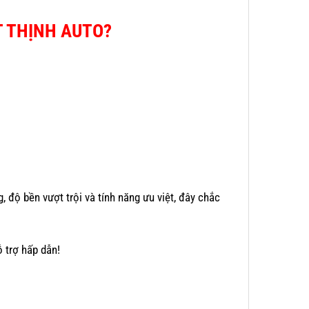
T THỊNH AUTO?
g, độ bền vượt trội và tính năng ưu việt, đây chắc
ỗ trợ hấp dẫn!