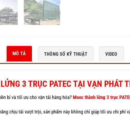
MÔ TẢ
THÔNG SỐ KỸ THUẬT
VIDEO
LỬNG 3 TRỤC PATEC TẠI VẠN PHÁT 
n bỉ và tối ưu cho vận tải hàng hóa?
Mooc thành lửng 3 trục PAT
ả năng chịu tải vượt trội, sản phẩm này không chỉ giúp tối ưu chi p