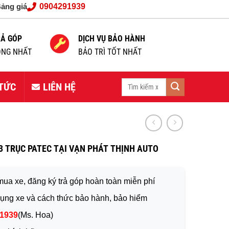
ảng giá
0904291939
RẢ GÓP
DỊCH VỤ BẢO HÀNH
NG NHẤT
BẢO TRÌ TỐT NHẤT
Tìm
 TỨC
LIÊN HỆ
kiếm:
 TRỤC PATEC TẠI VẠN PHÁT THỊNH AUTO
mua xe, đăng ký trả góp hoàn toàn miễn phí
ụng xe và cách thức bảo hành, bảo hiểm
1939
(Ms. Hoa)